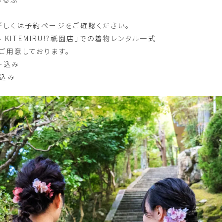
は予約ページをご確認ください。
KITEMIRU!?祇園店」での着物レンタル一式
しております。
込み
込み