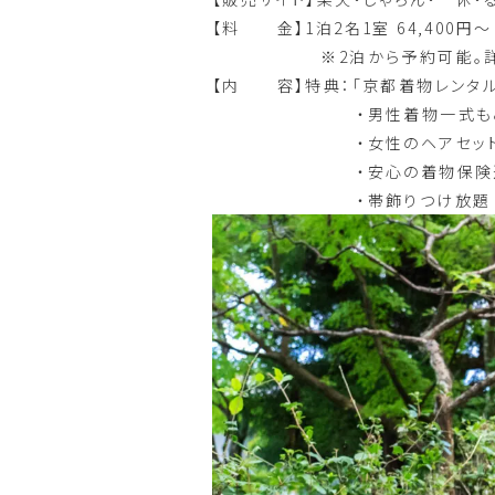
【料 金】1泊2名1室 64,400円～
※2泊から予約可能。詳しく
【内 容】特典：「京都着物レンタル 
・男性着物一式もご用意
・女性のヘアセット
・安⼼の着物保険
・帯飾りつけ放題